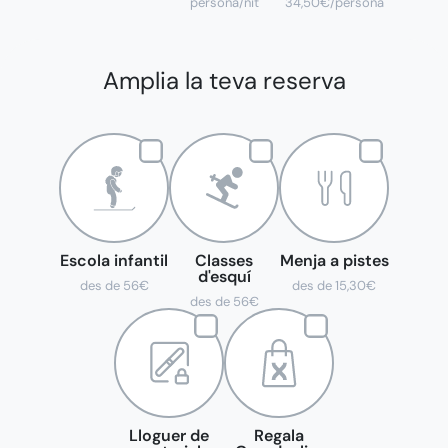
persona/nit
34,50€/persona
Amplia la teva reserva
Escola infantil
Classes
Menja a pistes
d'esquí
des de 56€
des de 15,30€
des de 56€
Lloguer de
Regala