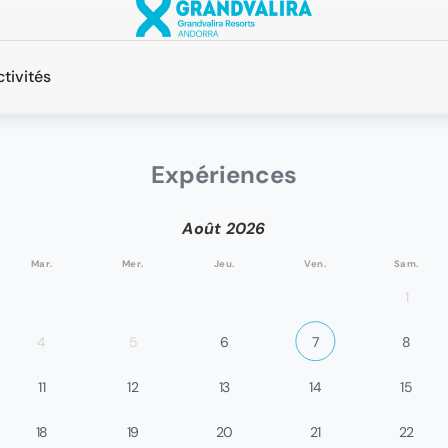
tivités
Expériences
Août
2026
Mar.
Mer.
Jeu.
Ven.
Sam.
1
4
5
6
7
8
11
12
13
14
15
18
19
20
21
22